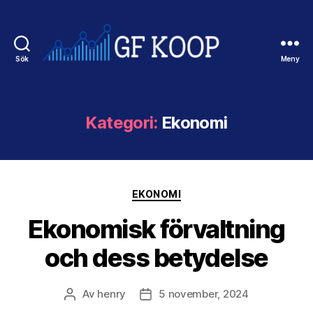
Sök
Meny
Gfkoop.se
Kategori:
Ekonomi
Kategorier
EKONOMI
Ekonomisk förvaltning
och dess betydelse
Av
henry
5 november, 2024
Inläggsförfattare
Inläggsdatum