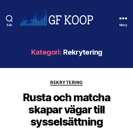
Sök
Meny
Gfkoop.se
Kategori:
Rekrytering
Kategorier
REKRYTERING
Rusta och matcha
skapar vägar till
sysselsättning