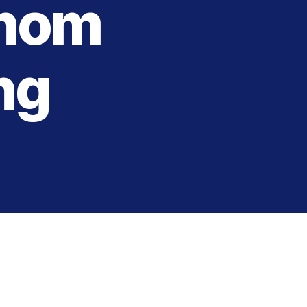
enom
ng