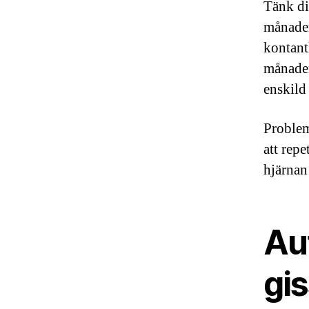
Tänk di
månaden
kontant
månader
enskild 
Problem
att repe
hjärnan 
Au
gi