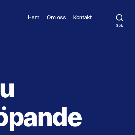
Hem
Om oss
Kontakt
Sök
du
löpande