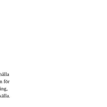
hålla
n för
ing,
källa.