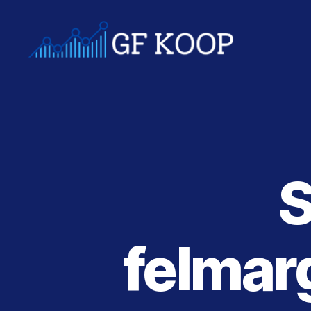
Gfkoop.se
S
felmar