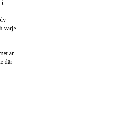
 i
olv
h varje
met är
te där