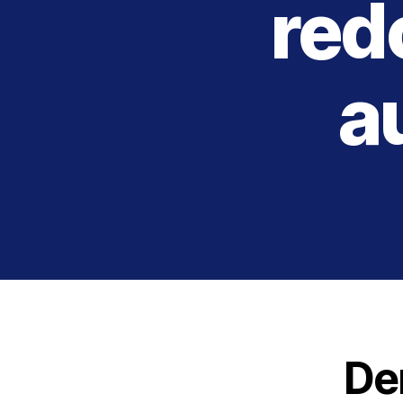
red
a
De