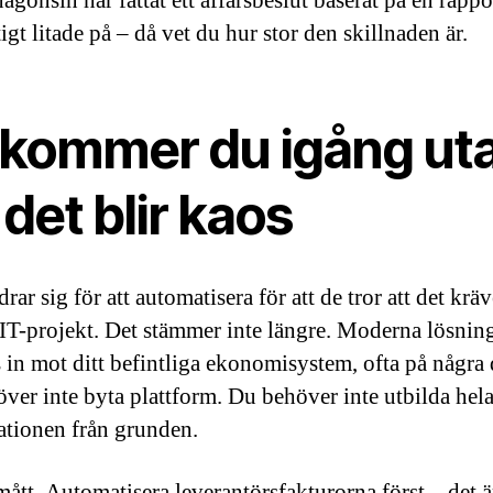
ågonsin har fattat ett affärsbeslut baserat på en rappo
tigt litade på – då vet du hur stor den skillnaden är.
 kommer du igång ut
 det blir kaos
ar sig för att automatisera för att de tror att det kräv
IT-projekt. Det stämmer inte längre. Moderna lösnin
 in mot ditt befintliga ekonomisystem, ofta på några 
ver inte byta plattform. Du behöver inte utbilda hel
ationen från grunden.
mått. Automatisera leverantörsfakturorna först – det ä