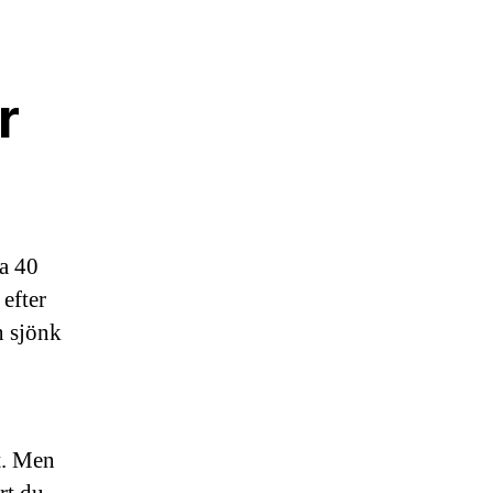
r
ra 40
efter
n sjönk
t. Men