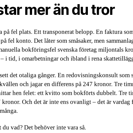
tar mer än du tror
a på fel plats. Ett transponerat belopp. En faktura so
på fel konto. Det låter som småsaker, men sammanla
manuella bokföringsfel svenska företag miljontals kr
 – i tid, i omarbetningar och ibland i rena skattetilläg
 sett det otaliga gånger. En redovisningskonsult som s
 kvällen och jagar en differens på 247 kronor. Tre ti
ittar hen felet: ett kvitto som bokförts dubbelt. Tre 
 kronor. Och det är inte ens ovanligt – det är vardag 
 många.
 du vad? Det behöver inte vara så.