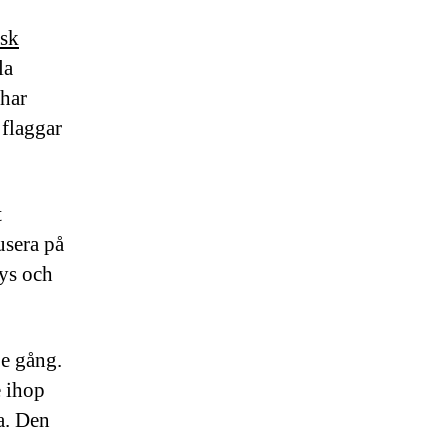
isk
la
char
flaggar
t
usera på
ys och
je gång.
e ihop
a. Den