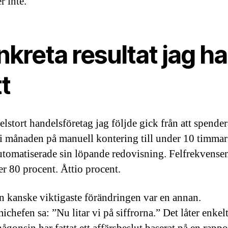
 inte.
kreta resultat jag ha
t
elstort handelsföretag jag följde gick från att spende
i månaden på manuell kontering till under 10 timmar 
automatiserade sin löpande redovisning. Felfrekvense
r 80 procent. Åttio procent.
 kanske viktigaste förändringen var en annan.
chefen sa: ”Nu litar vi på siffrorna.” Det låter enkel