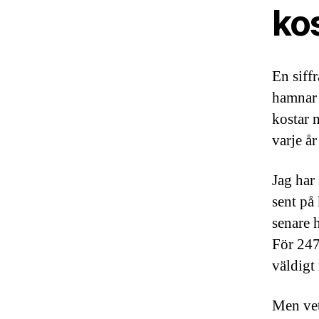
kos
En siffr
hamnar 
kostar 
varje år
Jag har
sent på
senare h
För 247
väldigt
Men vet