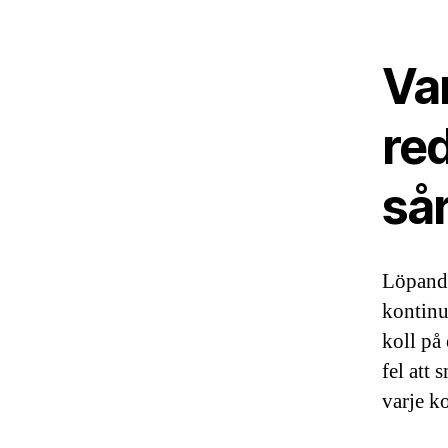
Va
red
så
Löpande
kontinue
koll på 
fel att
varje ko