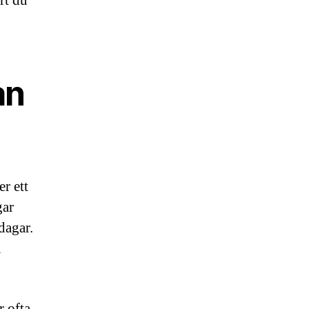
rt du
an
er ett
gar
dagar.
a
r ofta