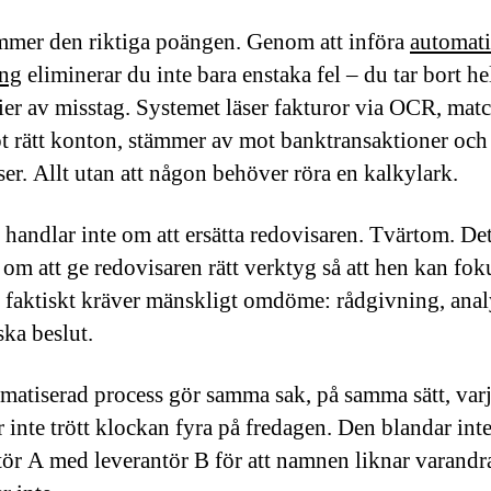
mer den riktiga poängen. Genom att införa
automat
ing
eliminerar du inte bara enstaka fel – du tar bort he
ier av misstag. Systemet läser fakturor via OCR, mat
 rätt konton, stämmer av mot banktransaktioner och 
ser. Allt utan att någon behöver röra en kalkylark.
 handlar inte om att ersätta redovisaren. Tvärtom. De
 om att ge redovisaren rätt verktyg så att hen kan fok
 faktiskt kräver mänskligt omdöme: rådgivning, anal
ska beslut.
matiserad process gör samma sak, på samma sätt, var
r inte trött klockan fyra på fredagen. Den blandar int
tör A med leverantör B för att namnen liknar varandr