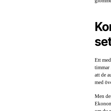
glömmer
Kon
set
Ett med
timmar 
att de 
med öve
Men den
Ekonomi