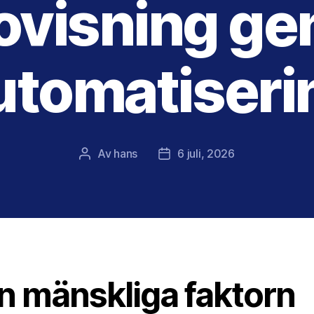
ovisning g
utomatiseri
Av
hans
6 juli, 2026
Inläggsförfattare
Inläggsdatum
n mänskliga faktorn