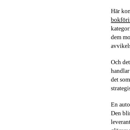
Här kom
bokför
kategor
dem mot
avvikel
Och det
handlar
det som
strategi
En auto
Den bli
leveran