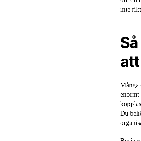
om du n
inte rik
Så
att
Många dr
enormt 
kopplas
Du behö
organis
Börja s